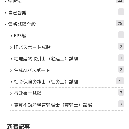
学習法
22
自己啓発
1
資格試験全般
35
FP3級
1
ITパスポート試験
2
宅地建物取引士（宅建士）試験
3
生成AIパスポート
2
社会保険労務士（社労士）試験
21
行政書士試験
7
賃貸不動産経営管理士（賃管士）試験
3
新着記事