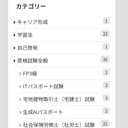
カテゴリー
1
キャリア形成
22
学習法
1
自己啓発
35
資格試験全般
1
FP3級
2
ITパスポート試験
3
宅地建物取引士（宅建士）試験
2
生成AIパスポート
21
社会保険労務士（社労士）試験