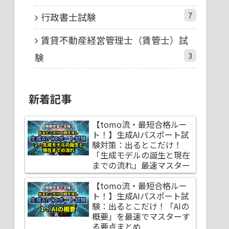
7
行政書士試験
賃貸不動産経営管理士（賃管士）試
3
験
新着記事
【tomo流・最短合格ルー
ト！】生成AIパスポート試
験対策：出るとこだけ！
「生成モデルの誕生と現在
までの流れ」最速マスター
【tomo流・最短合格ルー
ト！】生成AIパスポート試
験：出るとこだけ！「AIの
概要」を最速でマスターす
る要点まとめ