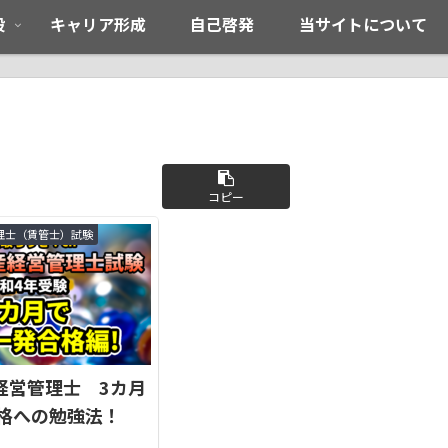
般
キャリア形成
自己啓発
当サイトについて
コピー
理士（賃管士）試験
経営管理士 3カ月
合格への勉強法！