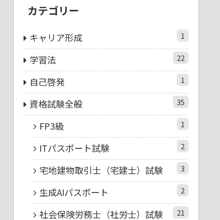
カテゴリー
1
キャリア形成
22
学習法
1
自己啓発
35
資格試験全般
1
FP3級
2
ITパスポート試験
3
宅地建物取引士（宅建士）試験
2
生成AIパスポート
21
社会保険労務士（社労士）試験