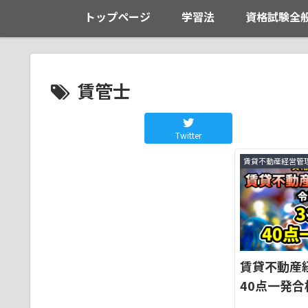
トップページ
学習法
資格試験全
賃管士
Twitter
賃貸不動産経営管
賃貸不動産
40点一発