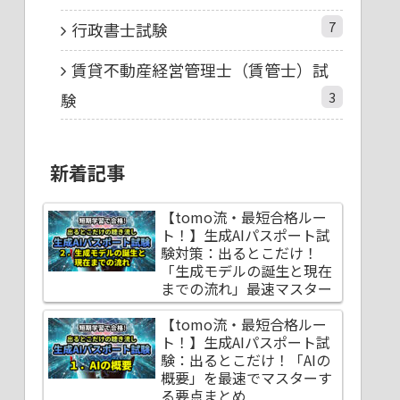
7
行政書士試験
賃貸不動産経営管理士（賃管士）試
3
験
新着記事
【tomo流・最短合格ルー
ト！】生成AIパスポート試
験対策：出るとこだけ！
「生成モデルの誕生と現在
までの流れ」最速マスター
【tomo流・最短合格ルー
ト！】生成AIパスポート試
験：出るとこだけ！「AIの
概要」を最速でマスターす
る要点まとめ