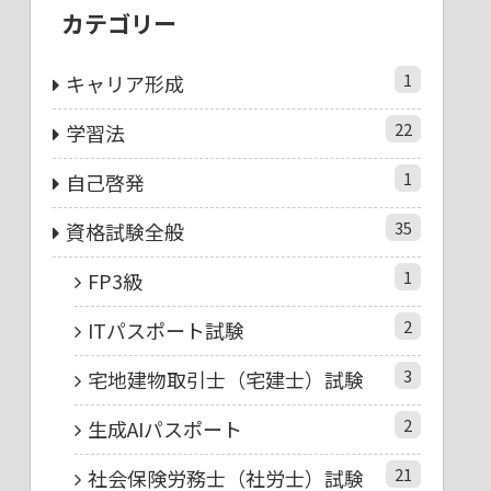
カテゴリー
1
キャリア形成
22
学習法
1
自己啓発
35
資格試験全般
1
FP3級
2
ITパスポート試験
3
宅地建物取引士（宅建士）試験
2
生成AIパスポート
21
社会保険労務士（社労士）試験