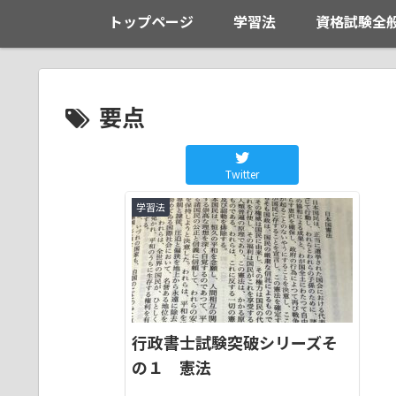
トップページ
学習法
資格試験全
要点
Twitter
学習法
行政書士試験突破シリーズそ
の１ 憲法