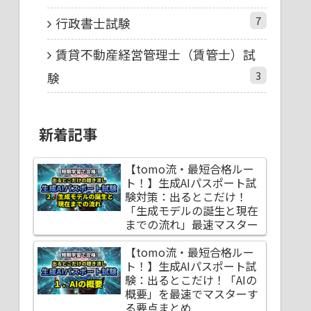
7
行政書士試験
賃貸不動産経営管理士（賃管士）試
3
験
新着記事
【tomo流・最短合格ルー
ト！】生成AIパスポート試
験対策：出るとこだけ！
「生成モデルの誕生と現在
までの流れ」最速マスター
【tomo流・最短合格ルー
ト！】生成AIパスポート試
験：出るとこだけ！「AIの
概要」を最速でマスターす
る要点まとめ