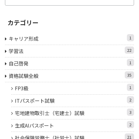
カテゴリー
キャリア形成
1
学習法
22
自己啓発
1
資格試験全般
35
FP3級
1
ITパスポート試験
2
宅地建物取引士（宅建士）試験
3
生成AIパスポート
2
社会保険労務士（社労士）試験
21