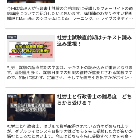
今回は管理人が行政書士試験の合格年度に受講したフォーサイトの通
信講座についてご紹介したいと思います。講師陣のわかりやすい動画
解説とManaBunのシステムによるe-ラーニング、e-ライブスタディな
ど、隙間時間でも着実に行政書士試験の学習に向かい合うことができ
る通信講座です。
社労士試験直前期はテキスト読み
学習法
込み重視！
社労士試験の超直前期の学習は、テキストの読み込みが重要となりま
す。暗記量も多く、試験日までの知識の維持が重要とされる試験です
ので、如何に忘れず、定着させ、そして記憶を引き出すかがポイント
となります。今回は庁直前期のテキスト読みの重要性についてお話し
たいと思います。
社労士と行政書士の難易度 どち
学習法
らから受ける？
社労士と行政書士、ダブルで資格取得されている方々がおられます
が、ダブルライセンスを目指す方はどちらを先に受験した方が良いか
悩むところだと思います。今回はどちらを先に受験すべきかを考察し