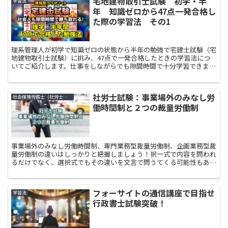
宅地建物取引士試験 初学・半
学習法
年 知識ゼロから47点一発合格し
た際の学習法 その1
理系管理人が初学で知識ゼロの状態から半年の勉強で宅建士試験（宅
地建物取引士試験）に挑み、47点で一発合格したときの学習法につ
いてご紹介します。仕事をしながらでも隙間時間で十分学習できます
ので参考になさってください！
社労士試験：事業場外のみなし労
社会保険労務士（社労士）試験
働時間制と２つの裁量労働制
事業場外のみなし労働時間制、専門業務型裁量労働制、企画業務型裁
量労働制の違いはしっかりと把握しましょう！択一式で内容を問われ
るだけでなく、選択式でもその違いを文言で問うてくる可能性もあり
ます。
フォーサイトの通信講座で目指せ
学習法
行政書士試験突破！