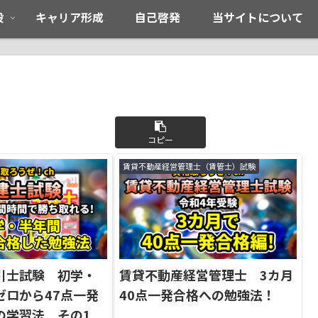
般
キャリア形成
自己啓発
当サイトについて
コピー
賃貸不動産経営管理士（賃管士）試験
引士試験 初学・
賃貸不動産経営管理士 3カ月
ゼロから47点一発
40点一発合格への勉強法！
の学習法 その1