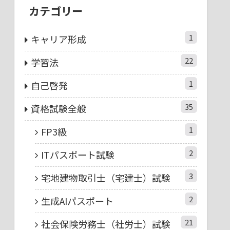
カテゴリー
1
キャリア形成
22
学習法
1
自己啓発
35
資格試験全般
1
FP3級
2
ITパスポート試験
3
宅地建物取引士（宅建士）試験
2
生成AIパスポート
21
社会保険労務士（社労士）試験