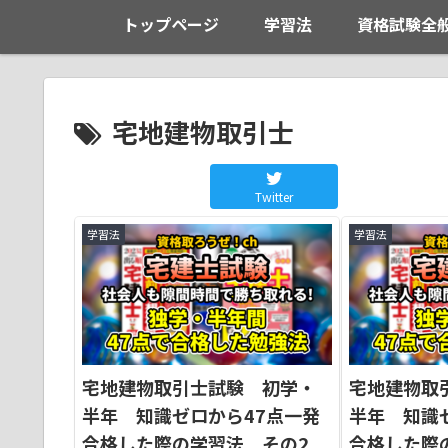
トップページ
学習法
資格試験全
宅地建物取引士
Twitter
学習法
学習法
宅地建物取引士試験 初学・
宅地建物取
半年 知識ゼロから47点一発
半年 知識
合格した際の学習法 その2
合格した際