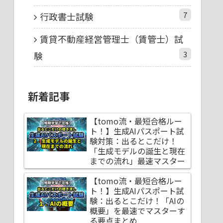
7
行政書士試験
賃貸不動産経営管理士（賃管士）試
3
験
新着記事
【tomo流・最短合格ルー
ト！】生成AIパスポート試
験対策：出るとこだけ！
「生成モデルの誕生と現在
までの流れ」最速マスター
【tomo流・最短合格ルー
ト！】生成AIパスポート試
験：出るとこだけ！「AIの
概要」を最速でマスターす
る要点まとめ