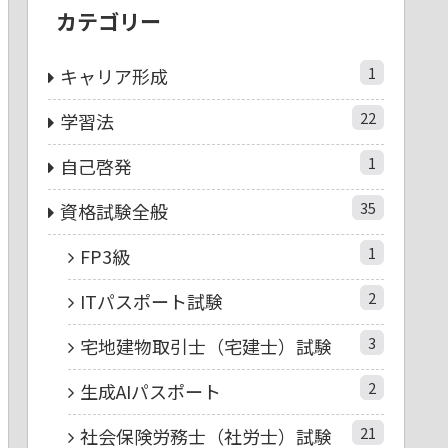
カテゴリー
1
キャリア形成
22
学習法
1
自己啓発
35
資格試験全般
1
FP3級
2
ITパスポート試験
3
宅地建物取引士（宅建士）試験
2
生成AIパスポート
21
社会保険労務士（社労士）試験