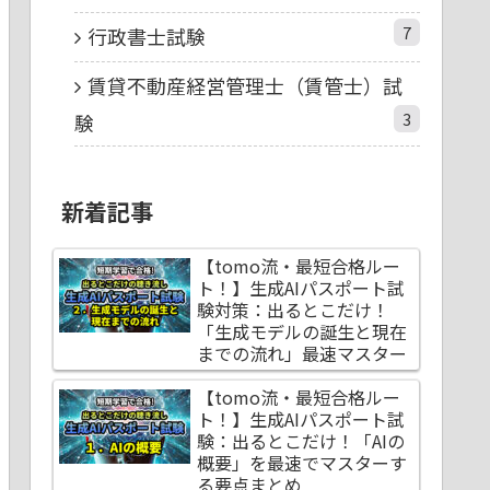
7
行政書士試験
賃貸不動産経営管理士（賃管士）試
3
験
新着記事
【tomo流・最短合格ルー
ト！】生成AIパスポート試
験対策：出るとこだけ！
「生成モデルの誕生と現在
までの流れ」最速マスター
【tomo流・最短合格ルー
ト！】生成AIパスポート試
験：出るとこだけ！「AIの
概要」を最速でマスターす
る要点まとめ