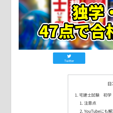
Twitter
目
宅建士試験 初学
注意点
YouTubeに