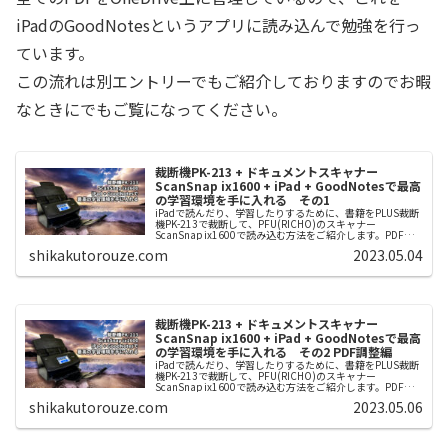
iPadのGoodNotesというアプリに読み込んで勉強を行っ
ています。
この流れは別エントリーでもご紹介しておりますのでお暇
なときにでもご覧になってください。
裁断機PK-213 + ドキュメントスキャナー
ScanSnap ix1600 + iPad + GoodNotesで最高
の学習環境を手に入れる その1
iPadで読んだり、学習したりするために、書籍をPLUS裁断
機PK-213で裁断して、PFU(RICHO)のスキャナー
ScanSnap ix1600で読み込む方法をご紹介します。PDF化
した後のちょっとした工夫についてもご紹介します。
shikakutorouze.com
2023.05.04
裁断機PK-213 + ドキュメントスキャナー
ScanSnap ix1600 + iPad + GoodNotesで最高
の学習環境を手に入れる その2 PDF調整編
iPadで読んだり、学習したりするために、書籍をPLUS裁断
機PK-213で裁断して、PFU(RICHO)のスキャナー
ScanSnap ix1600で読み込む方法をご紹介します。PDF化
した後のちょっとした工夫についてもご紹介します。
shikakutorouze.com
2023.05.06