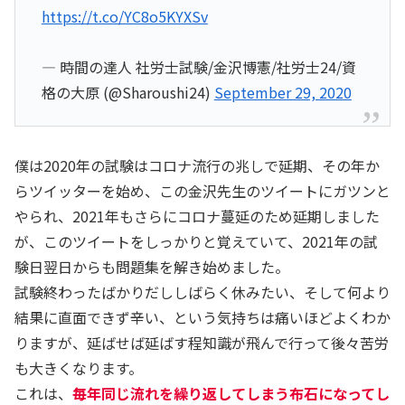
https://t.co/YC8o5KYXSv
— 時間の達人 社労士試験/金沢博憲/社労士24/資
格の大原 (@Sharoushi24)
September 29, 2020
僕は2020年の試験はコロナ流行の兆しで延期、その年か
らツイッターを始め、この金沢先生のツイートにガツンと
やられ、2021年もさらにコロナ蔓延のため延期しました
が、このツイートをしっかりと覚えていて、2021年の試
験日翌日からも問題集を解き始めました。
試験終わったばかりだししばらく休みたい、そして何より
結果に直面できず辛い、という気持ちは痛いほどよくわか
りますが、延ばせば延ばす程知識が飛んで行って後々苦労
も大きくなります。
これは、
毎年同じ流れを繰り返してしまう布石になってし