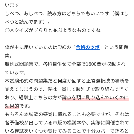
います。
しべつ、あしべつ、読み方はどちらでもいいです（僕はし
べつと読んでます）。
○×クイズがずらりと並ぶようなものですね。
僕が主に用いていたのはTACの「
合格のツボ
」という問題
集。
肢別式問題集で、各科目併せて全部で1600問が収載され
ています。
本試験形式の問題集だと何度か回すと正答選択肢の場所を
覚えてしまうので、僕は一貫して肢別式で取り組んできて
おり、経験上こちらの方が
論点を頭に刷り込んでいくのに
効果的
です。
もちろん本試験の感覚に慣れることも必要ですが、それは
各予備校が出している市販の模試本や、実際に開催されて
いる模試をいくつか受けてみることで十分カバーできると