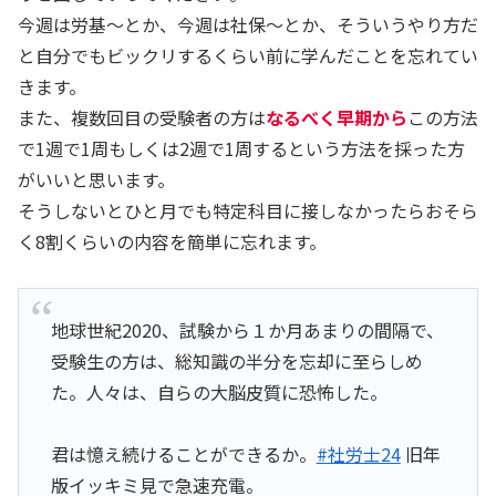
今週は労基～とか、今週は社保～とか、そういうやり方だ
と自分でもビックリするくらい前に学んだことを忘れてい
きます。
また、複数回目の受験者の方は
なるべく早期から
この方法
で1週で1周もしくは2週で1周するという方法を採った方
がいいと思います。
そうしないとひと月でも特定科目に接しなかったらおそら
く8割くらいの内容を簡単に忘れます。
地球世紀2020、試験から１か月あまりの間隔で、
受験生の方は、総知識の半分を忘却に至らしめ
た。人々は、自らの大脳皮質に恐怖した。
君は憶え続けることができるか。
#社労士24
旧年
版イッキミ見で急速充電。