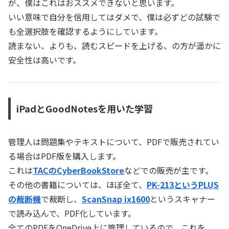
が、僕はこれはおススメできないと思います。
いい意味で自分を信用してはダメで、僕は必ずどの試験で
も全選択肢を確認するようにしています。
読まない、よりも、読むスピードを上げる、の方が遥かに
安全性は高いです。
iPadとGoodNotesを用いた学習
管理人は問題集やテキストについて、PDFで販売されてい
る場合はPDF版を購入します。
これは
TACのCyberBookStore
などでの販売が主です。
その他の書籍については、ほぼ全て、
PK-213というPLUS
の裁断機
で裁断し、
ScanSnap ix1600
というスキャナー
で読み込んで、PDF化しています。
全てのPDFをOneDrive上に管理しているので、これを